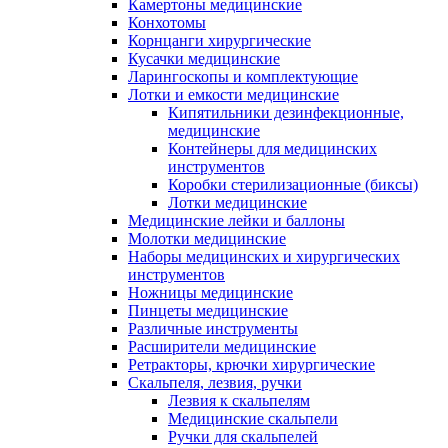
Камертоны медицинские
Конхотомы
Корнцанги хирургические
Кусачки медицинские
Ларингоскопы и комплектующие
Лотки и емкости медицинские
Кипятильники дезинфекционные,
медицинские
Контейнеры для медицинских
инструментов
Коробки стерилизационные (биксы)
Лотки медицинские
Медицинские лейки и баллоны
Молотки медицинские
Наборы медицинских и хирургических
инструментов
Ножницы медицинские
Пинцеты медицинские
Различные инструменты
Расширители медицинские
Ретракторы, крючки хирургические
Скальпеля, лезвия, ручки
Лезвия к скальпелям
Медицинские скальпели
Ручки для скальпелей