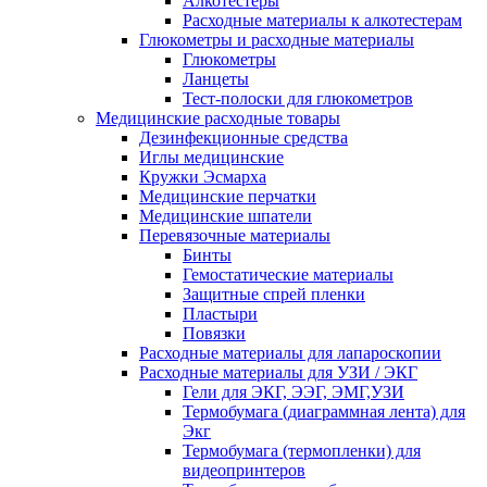
Алкотестеры
Расходные материалы к алкотестерам
Глюкометры и расходные материалы
Глюкометры
Ланцеты
Тест-полоски для глюкометров
Медицинские расходные товары
Дезинфекционные средства
Иглы медицинские
Кружки Эсмарха
Медицинские перчатки
Медицинские шпатели
Перевязочные материалы
Бинты
Гемостатические материалы
Защитные спрей пленки
Пластыри
Повязки
Расходные материалы для лапароскопии
Расходные материалы для УЗИ / ЭКГ
Гели для ЭКГ, ЭЭГ, ЭМГ,УЗИ
Термобумага (диаграммная лента) для
Экг
Термобумага (термопленки) для
видеопринтеров