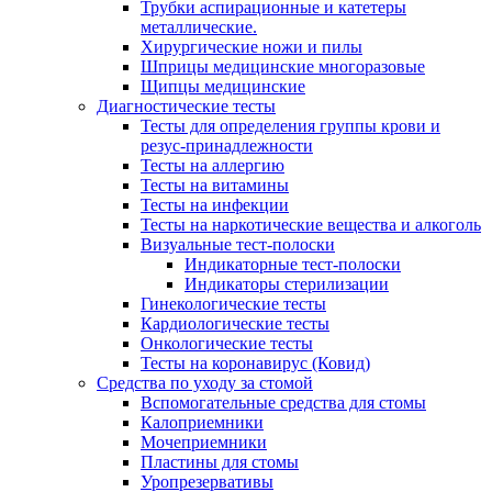
Трубки аспирационные и катетеры
металлические.
Хирургические ножи и пилы
Шприцы медицинские многоразовые
Щипцы медицинские
Диагностические тесты
Тесты для определения группы крови и
резус-принадлежности
Тесты на аллергию
Тесты на витамины
Тесты на инфекции
Тесты на наркотические вещества и алкоголь
Визуальные тест-полоски
Индикаторные тест-полоски
Индикаторы стерилизации
Гинекологические тесты
Кардиологические тесты
Онкологические тесты
Тесты на коронавирус (Ковид)
Средства по уходу за стомой
Вспомогательные средства для стомы
Калоприемники
Мочеприемники
Пластины для стомы
Уропрезервативы