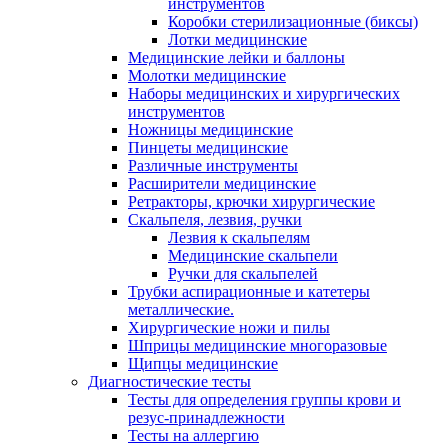
инструментов
Коробки стерилизационные (биксы)
Лотки медицинские
Медицинские лейки и баллоны
Молотки медицинские
Наборы медицинских и хирургических
инструментов
Ножницы медицинские
Пинцеты медицинские
Различные инструменты
Расширители медицинские
Ретракторы, крючки хирургические
Скальпеля, лезвия, ручки
Лезвия к скальпелям
Медицинские скальпели
Ручки для скальпелей
Трубки аспирационные и катетеры
металлические.
Хирургические ножи и пилы
Шприцы медицинские многоразовые
Щипцы медицинские
Диагностические тесты
Тесты для определения группы крови и
резус-принадлежности
Тесты на аллергию