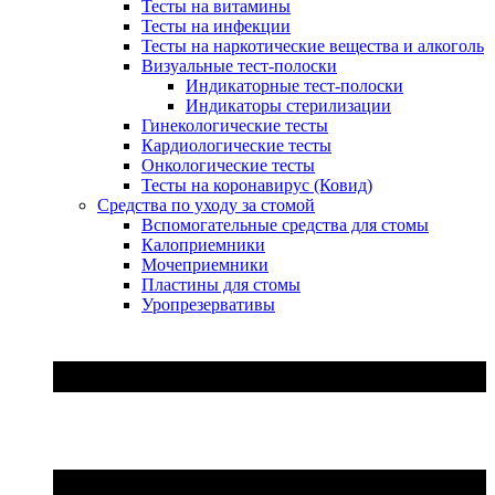
Тесты на витамины
Тесты на инфекции
Тесты на наркотические вещества и алкоголь
Визуальные тест-полоски
Индикаторные тест-полоски
Индикаторы стерилизации
Гинекологические тесты
Кардиологические тесты
Онкологические тесты
Тесты на коронавирус (Ковид)
Средства по уходу за стомой
Вспомогательные средства для стомы
Калоприемники
Мочеприемники
Пластины для стомы
Уропрезервативы