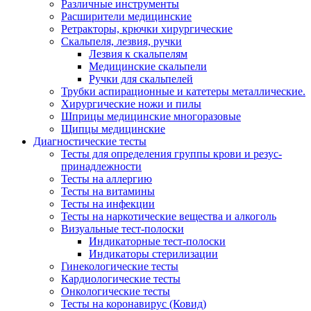
Различные инструменты
Расширители медицинские
Ретракторы, крючки хирургические
Скальпеля, лезвия, ручки
Лезвия к скальпелям
Медицинские скальпели
Ручки для скальпелей
Трубки аспирационные и катетеры металлические.
Хирургические ножи и пилы
Шприцы медицинские многоразовые
Щипцы медицинские
Диагностические тесты
Тесты для определения группы крови и резус-
принадлежности
Тесты на аллергию
Тесты на витамины
Тесты на инфекции
Тесты на наркотические вещества и алкоголь
Визуальные тест-полоски
Индикаторные тест-полоски
Индикаторы стерилизации
Гинекологические тесты
Кардиологические тесты
Онкологические тесты
Тесты на коронавирус (Ковид)