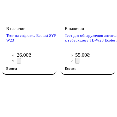
Тест на сифилис, Ecotest SYP-
Тест для обнаружения антите
W23
к туберкулезу TB-W23 Ecotest
26
.
00
₴
55
.
00
₴
Ecotest
Ecotest