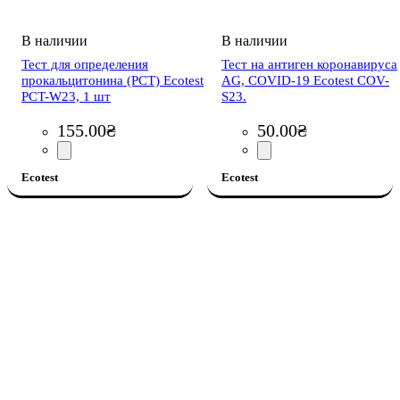
Тест для определения
Тест на антиген коронавируса
прокальцитонина (PCT) Ecotest
AG, COVID-19 Ecotest COV-
PCT-W23, 1 шт
S23.
155
.
00
₴
50
.
00
₴
Ecotest
Ecotest