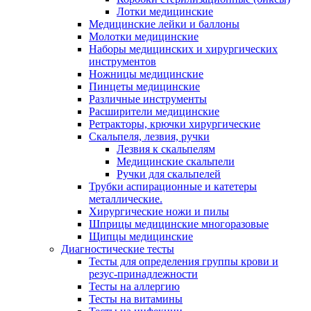
Лотки медицинские
Медицинские лейки и баллоны
Молотки медицинские
Наборы медицинских и хирургических
инструментов
Ножницы медицинские
Пинцеты медицинские
Различные инструменты
Расширители медицинские
Ретракторы, крючки хирургические
Скальпеля, лезвия, ручки
Лезвия к скальпелям
Медицинские скальпели
Ручки для скальпелей
Трубки аспирационные и катетеры
металлические.
Хирургические ножи и пилы
Шприцы медицинские многоразовые
Щипцы медицинские
Диагностические тесты
Тесты для определения группы крови и
резус-принадлежности
Тесты на аллергию
Тесты на витамины