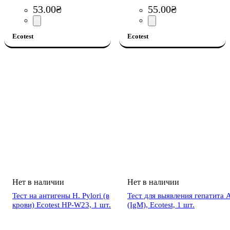
53
.
00
₴
55
.
00
₴
Ecotest
Ecotest
Тест на антигены H. Pylori (в
Тест для выявления гепатита 
крови) Ecotest HP-W23, 1 шт.
(IgM), Ecotest, 1 шт.