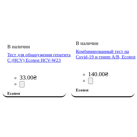
Комбинированный тест на
Тест для обнаружения гепатита
Covid-19 и грипп А/В, Ecotest
С (HCV) Ecotest HCV-W23
140
.
00
₴
33
.
00
₴
Ecotest
Ecotest