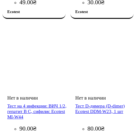
49
.
00
₴
30
.
00
₴
Ecotest
Ecotest
Тест на 4 инфекции: ВИЧ 1/2,
Тест D-димера (D-dimer)
гепатит В С, сифилис Ecotest
Ecotest DDM-W23, 1 шт
MI-W44
90
.
00
₴
80
.
00
₴