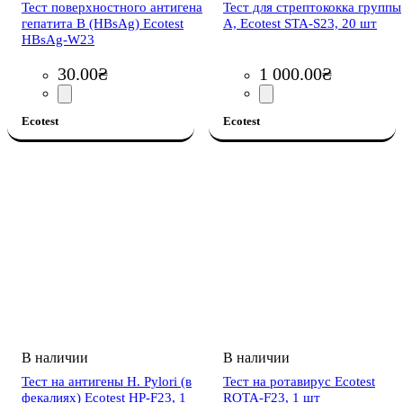
Тест поверхностного антигена
Тест для стрептококка группы
гепатита В (HBsAg) Ecotest
А, Ecotest STA-S23, 20 шт
HBsAg-W23
30
.
00
₴
1 000
.
00
₴
Ecotest
Ecotest
Тест на антигены H. Pylori (в
Тест на ротавирус Ecotest
фекалиях) Ecotest HP-F23, 1
ROTA-F23, 1 шт