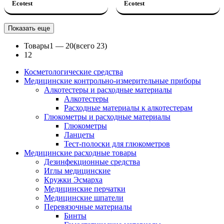
Ecotest
Ecotest
Показать еще
Товары
1 —
20
(всего 23)
1
2
Косметологические средства
Медицинские контрольно-измерительные приборы
Алкотестеры и расходные материалы
Алкотестеры
Расходные материалы к алкотестерам
Глюкометры и расходные материалы
Глюкометры
Ланцеты
Тест-полоски для глюкометров
Медицинские расходные товары
Дезинфекционные средства
Иглы медицинские
Кружки Эсмарха
Медицинские перчатки
Медицинские шпатели
Перевязочные материалы
Бинты