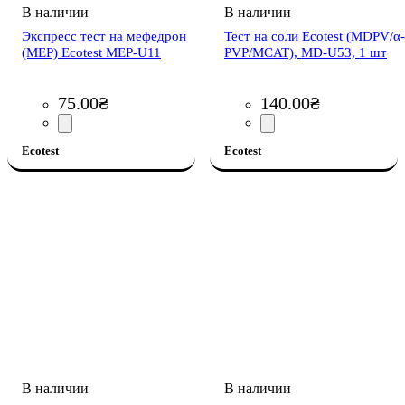
Экспресс тест на мефедрон
Тест на соли Ecotest (MDPV/α-
(MEP) Ecotest MEP-U11
PVP/MCAT), MD-U53, 1 шт
75
.
00
₴
140
.
00
₴
Ecotest
Ecotest