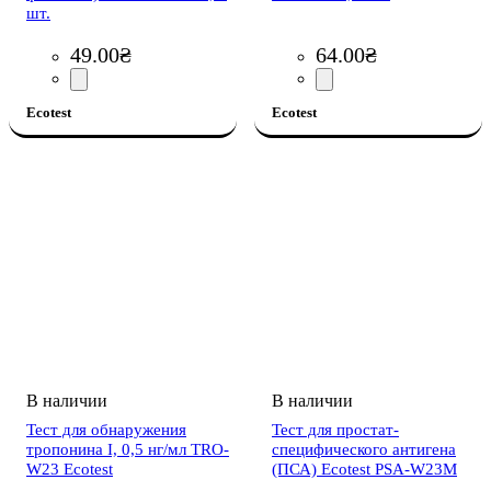
шт.
49
.
00
₴
64
.
00
₴
Ecotest
Ecotest
Тест для обнаружения
Тест для простат-
тропонина I, 0,5 нг/мл TRO-
специфического антигена
W23 Ecotest
(ПСА) Ecotest PSA-W23M