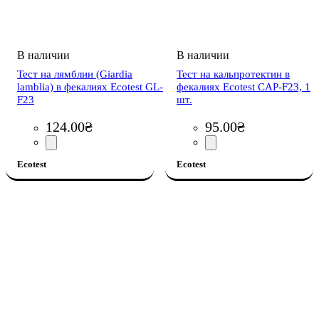
Тест на лямблии (Giardia
Тест на кальпротектин в
lamblia) в фекалиях Ecotest GL-
фекалиях Ecotest CAP-F23, 1
F23
шт.
124
.
00
₴
95
.
00
₴
Ecotest
Ecotest